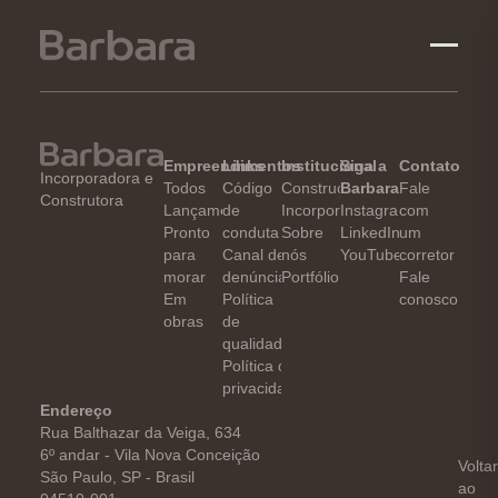
Empreendimentos
Links
Institucional
Siga a
Contato
Incorporadora e
Todos
Código
Construção
Barbara
Fale
Construtora
Lançamento
de
Incorporação
Instagram
com
Pronto
conduta
Sobre
LinkedIn
um
para
Canal de
nós
YouTube
corretor
morar
denúncia
Portfólio
Fale
Em
Política
conosco
obras
de
qualidade
Política de
privacidade
Endereço
Rua Balthazar da Veiga, 634
6º andar - Vila Nova Conceição
Volta
Studi
São Paulo, SP - Brasil
ao