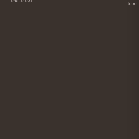
04510-001
topo
↑