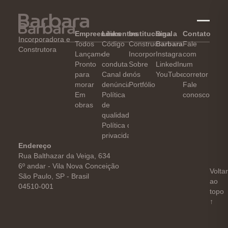
Empreendimentos
Links
Institucional
Siga a
Contato
Incorporadora e
Todos
Código
Construção
Barbara
Fale
Construtora
Lançamento
de
Incorporação
Instagram
com
Pronto
conduta
Sobre
LinkedIn
um
para
Canal de
nós
YouTube
corretor
morar
denúncia
Portfólio
Fale
Em
Política
conosco
obras
de
qualidade
Política de
privacidade
Endereço
Rua Balthazar da Veiga, 634
6º andar - Vila Nova Conceição
Volta
Studi
São Paulo, SP - Brasil
ao
04510-001
topo
↑